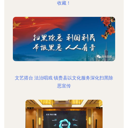
收藏！
文艺搭台 法治唱戏 镇赉县以文化服务深化扫黑除
恶宣传