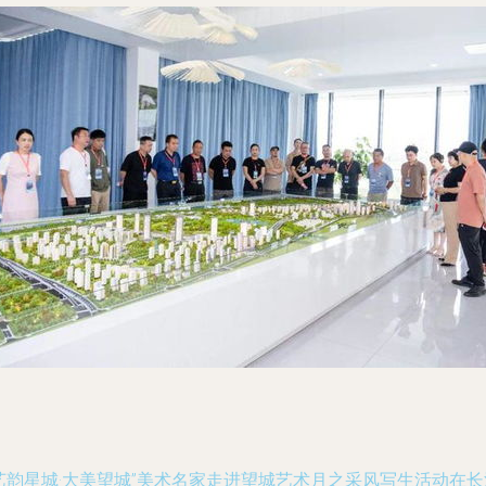
艺韵星城·大美望城”美术名家走进望城艺术月之采风写生活动在长