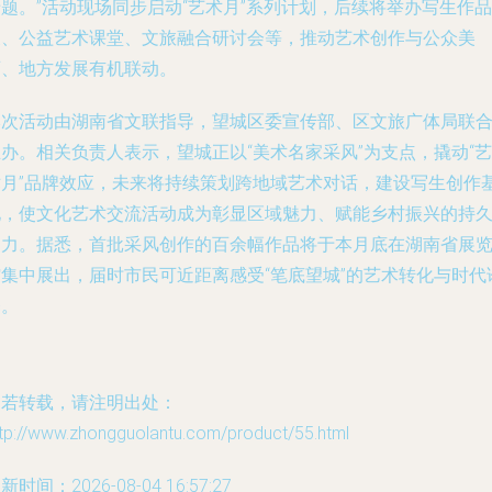
题。”活动现场同步启动“艺术月”系列计划，后续将举办写生作品
展、公益艺术课堂、文旅融合研讨会等，推动艺术创作与公众美
育、地方发展有机联动。
本次活动由湖南省文联指导，望城区委宣传部、区文旅广体局联
办。相关负责人表示，望城正以“美术名家采风”为支点，撬动“艺
术月”品牌效应，未来将持续策划跨地域艺术对话，建设写生创作
地，使文化艺术交流活动成为彰显区域魅力、赋能乡村振兴的持
动力。据悉，首批采风创作的百余幅作品将于本月底在湖南省展
馆集中展出，届时市民可近距离感受“笔底望城”的艺术转化与时代
释。
如若转载，请注明出处：
ttp://www.zhongguolantu.com/product/55.html
新时间：2026-08-04 16:57:27