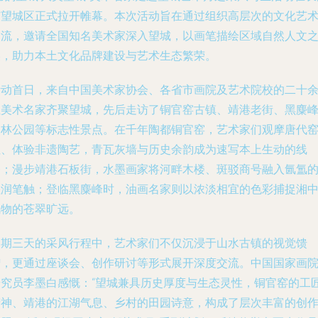
市望城区正式拉开帷幕。本次活动旨在通过组织高层次的文化艺
交流，邀请全国知名美术家深入望城，以画笔描绘区域自然人文
美，助力本土文化品牌建设与艺术生态繁荣。
活动首日，来自中国美术家协会、各省市画院及艺术院校的二十
位美术名家齐聚望城，先后走访了铜官窑古镇、靖港老街、黑麋
森林公园等标志性景点。在千年陶都铜官窑，艺术家们观摩唐代
址、体验非遗陶艺，青瓦灰墙与历史余韵成为速写本上生动的线
条；漫步靖港石板街，水墨画家将河畔木楼、斑驳商号融入氤氲
湿润笔触；登临黑麋峰时，油画名家则以浓淡相宜的色彩捕捉湘
风物的苍翠旷远。
为期三天的采风行程中，艺术家们不仅沉浸于山水古镇的视觉馈
赠，更通过座谈会、创作研讨等形式展开深度交流。中国国家画
研究员李墨白感慨：“望城兼具历史厚度与生态灵性，铜官窑的工
精神、靖港的江湖气息、乡村的田园诗意，构成了层次丰富的创